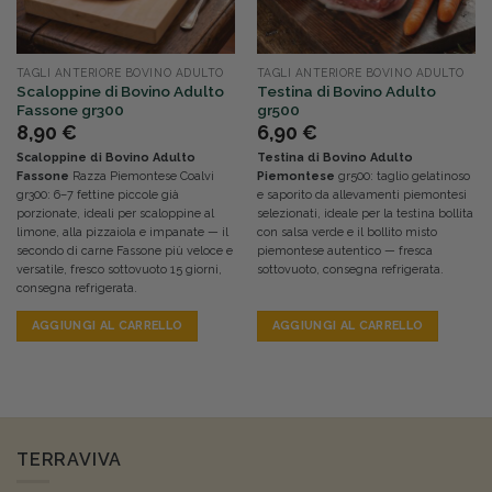
TAGLI ANTERIORE BOVINO ADULTO
TAGLI ANTERIORE BOVINO ADULTO
Scaloppine di Bovino Adulto
Testina di Bovino Adulto
Fassone gr300
gr500
8,90
€
6,90
€
Scaloppine di Bovino Adulto
Testina di Bovino Adulto
Fassone
Razza Piemontese Coalvi
Piemontese
gr500: taglio gelatinoso
gr300: 6–7 fettine piccole già
e saporito da allevamenti piemontesi
porzionate, ideali per scaloppine al
selezionati, ideale per la testina bollita
limone, alla pizzaiola e impanate — il
con salsa verde e il bollito misto
secondo di carne Fassone più veloce e
piemontese autentico — fresca
versatile, fresco sottovuoto 15 giorni,
sottovuoto, consegna refrigerata.
consegna refrigerata.
AGGIUNGI AL CARRELLO
AGGIUNGI AL CARRELLO
TERRAVIVA