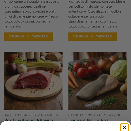
gr300: carne già porzionata a cubetti
kg1: taglio di muscolo con osso ideale
pronti da cuocere, ideali per
per bollito misto piemontese
spezzatino rapido, spiedini e piatti
autentico — l’osso rilascia midollo e
unici di carne piemontese — fresco
collagene per un brodo
sottovuoto 15 giorni, consegna
straordinariamente ricco, fresco
refrigerata.
sottovuoto, consegna refrigerata.
AGGIUNGI AL CARRELLO
AGGIUNGI AL CARRELLO
TAGLI ANTERIORE BOVINO ADULTO
CARNE BOVINO ADULTO FASSONE
Brutto e Buono di Bovino
Lingua di Bovino kg1
Adulto Fassone kg1