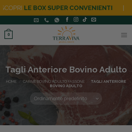
I
LE BOX SUPER CONVENIENTI
|
NOVITÀ
Salta
ai
contenuti
0
Tagli Anteriore Bovino Adulto
HOME
/
CARNE BOVINO ADULTO FASSONE
/
TAGLI ANTERIORE
BOVINO ADULTO