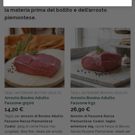
Acquista online i tagli di anteriore Fassone Coalvi:
la materia prima del bollito e dell’arrosto
piemontese.
TAGLI ANTERIORE BOVINO ADULTO
TAGLI ANTERIORE BOVINO ADULTO
Arrosto Bovino Adulto
Arrosto Bovino Adulto
Fassone gr500
Fassone kg1
14,20
€
26,90
€
Taglio per
arrosto di Bovino Adulto
Arrosto di Fassone Razza
Fassone Razza Piemontese
Piemontese Coalvi: taglio
Coalvi
: 500g di carne fresca mai
anteriore 1kg
, carne fresca di Bovino
surgelata, fibra fine, ideale per arrosto
Adulto Fassone Piemontese, ideale per