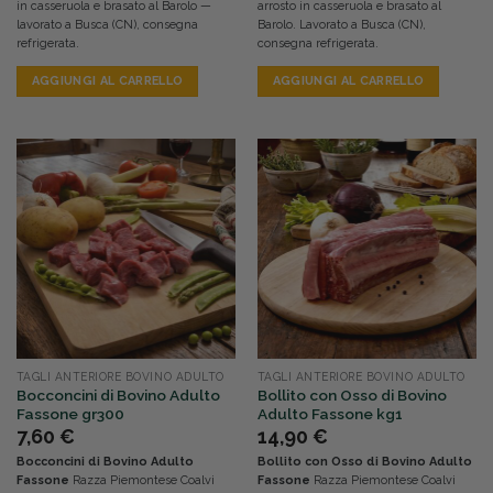
in casseruola e brasato al Barolo —
arrosto in casseruola e brasato al
lavorato a Busca (CN), consegna
Barolo. Lavorato a Busca (CN),
refrigerata.
consegna refrigerata.
AGGIUNGI AL CARRELLO
AGGIUNGI AL CARRELLO
TAGLI ANTERIORE BOVINO ADULTO
TAGLI ANTERIORE BOVINO ADULTO
Bocconcini di Bovino Adulto
Bollito con Osso di Bovino
Fassone gr300
Adulto Fassone kg1
7,60
€
14,90
€
Bocconcini di Bovino Adulto
Bollito con Osso di Bovino Adulto
Fassone
Razza Piemontese Coalvi
Fassone
Razza Piemontese Coalvi