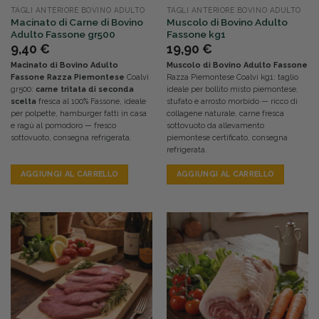
TAGLI ANTERIORE BOVINO ADULTO
TAGLI ANTERIORE BOVINO ADULTO
Macinato di Carne di Bovino
Muscolo di Bovino Adulto
Adulto Fassone gr500
Fassone kg1
9,40
€
19,90
€
Macinato di Bovino Adulto
Muscolo di Bovino Adulto Fassone
Fassone Razza Piemontese
Coalvi
Razza Piemontese Coalvi kg1: taglio
gr500:
carne tritata di seconda
ideale per bollito misto piemontese,
scelta
fresca al 100% Fassone, ideale
stufato e arrosto morbido — ricco di
per polpette, hamburger fatti in casa
collagene naturale, carne fresca
e ragù al pomodoro — fresco
sottovuoto da allevamento
sottovuoto, consegna refrigerata.
piemontese certificato, consegna
refrigerata.
AGGIUNGI AL CARRELLO
AGGIUNGI AL CARRELLO