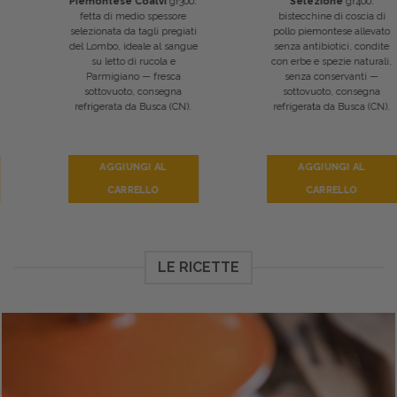
Piemontese Coalvi
gr300:
Selezione
gr400:
fetta di medio spessore
bistecchine di coscia di
selezionata da tagli pregiati
pollo piemontese allevato
del Lombo, ideale al sangue
senza antibiotici, condite
su letto di rucola e
con erbe e spezie naturali,
Parmigiano — fresca
senza conservanti —
sottovuoto, consegna
sottovuoto, consegna
refrigerata da Busca (CN).
refrigerata da Busca (CN).
AGGIUNGI AL
AGGIUNGI AL
CARRELLO
CARRELLO
LE RICETTE