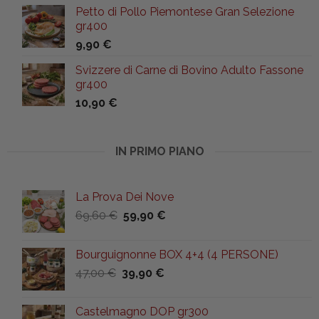
Petto di Pollo Piemontese Gran Selezione
gr400
9,90
€
Svizzere di Carne di Bovino Adulto Fassone
gr400
10,90
€
IN PRIMO PIANO
La Prova Dei Nove
Il
Il
69,60
€
59,90
€
prezzo
prezzo
originale
attuale
Bourguignonne BOX 4+4 (4 PERSONE)
era:
è:
Il
Il
47,00
€
39,90
€
69,60 €.
59,90 €.
prezzo
prezzo
originale
attuale
Castelmagno DOP gr300
era:
è: