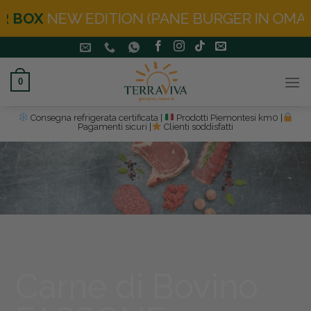
ION (PANE BURGER IN OMAGGIO)
Salta
ai
contenuti
0
Consegna refrigerata certificata |
Prodotti Piemontesi km0 |
Pagamenti sicuri |
Clienti soddisfatti
Carne di Bovino