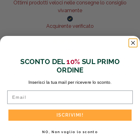
Ottimi prodotti veloci nelle consegne lo consiglio
vivamente
Acquirente verificato
13 Giugno 2026
Servizio veloce ! Carne ben confezionata e fresca.
SCONTO DEL
10%
SUL PRIMO
Tornerò a rifornirmi da voi . L’unica pecca le svizzere con
ORDINE
gli additivi . Volevo solo carne per motivi miei di salute.,
Inserisci la tua mail per ricevere lo sconto.
Acquirente verificato
Email
04 Giugno 2026
ISCRIVIMI!
Ottima esperienza come al solito ,la carne è sempre top
,suggerirei al I proprietario però di fidelizzare i clienti più
NO, Non voglio lo sconto
esosi con degli sconti soprattutto a fronte di spese da