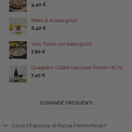
9,40
€
47,00 €.
39,90 €.
Miele di Acacia gr250
6,40
€
Vitel Tonné con Salsa gr200
7,60
€
Quagliano Colline Saluzzesi Fornero lt0.75
7,40
€
DOMANDE FREQUENTI
Cos'è il Fassone di Razza Piemontese?