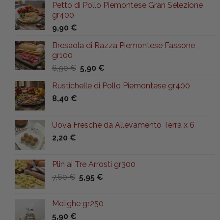
Petto di Pollo Piemontese Gran Selezione
gr400
9,90
€
Bresaola di Razza Piemontese Fassone
gr100
Il
Il
6,90
€
5,90
€
prezzo
prezzo
Rustichelle di Pollo Piemontese gr400
originale
attuale
8,40
€
era:
è:
6,90 €.
5,90 €.
Uova Fresche da Allevamento Terra x 6
2,20
€
Plin ai Tre Arrosti gr300
Il
Il
7,60
€
5,95
€
prezzo
prezzo
originale
attuale
Melighe gr250
era:
è:
5,90
€
7,60 €.
5,95 €.