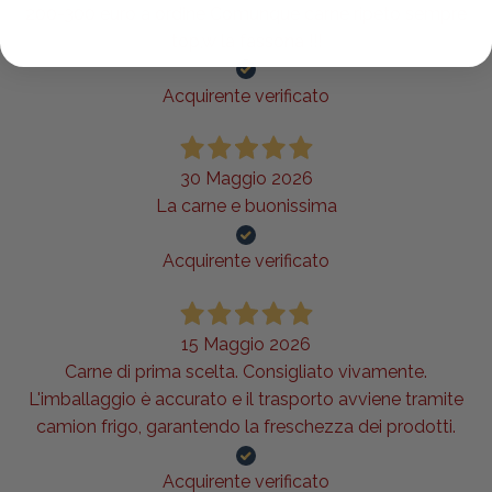
200-300 euro a ordine Comunque carne ripeto sempre
top,w la fassona !!!
Acquirente verificato
30 Maggio 2026
La carne e buonissima
Acquirente verificato
15 Maggio 2026
Carne di prima scelta. Consigliato vivamente.
L'imballaggio è accurato e il trasporto avviene tramite
camion frigo, garantendo la freschezza dei prodotti.
Acquirente verificato