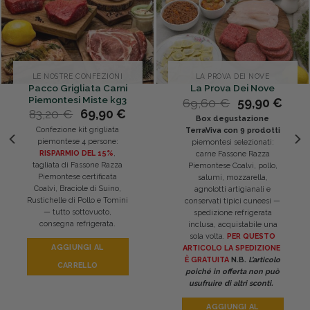
LE NOSTRE CONFEZIONI
LA PROVA DEI NOVE
Pacco Grigliata Carni
La Prova Dei Nove
Piemontesi Miste kg3
Il
Il
69,60
€
59,90
€
Il
Il
prezzo
prez
83,20
€
69,90
€
Box degustazione
prezzo
prezzo
originale
attu
Confezione kit grigliata
TerraViva con 9 prodotti
o
originale
attuale
era:
è:
piemontese 4 persone:
piemontesi selezionati:
e
era:
è:
69,60 €.
59,9
RISPARMIO DEL 15%
,
carne Fassone Razza
83,20 €.
69,90 €.
tagliata di Fassone Razza
Piemontese Coalvi, pollo,
.
Piemontese certificata
salumi, mozzarella,
Coalvi, Braciole di Suino,
agnolotti artigianali e
Rustichelle di Pollo e Tomini
conservati tipici cuneesi —
— tutto sottovuoto,
spedizione refrigerata
consegna refrigerata.
inclusa, acquistabile una
sola volta.
PER QUESTO
AGGIUNGI AL
ARTICOLO LA SPEDIZIONE
È GRATUITA
N.B.
L’articolo
CARRELLO
poiché in offerta non può
usufruire di altri sconti.
AGGIUNGI AL