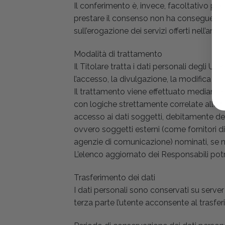
Il conferimento è, invece, facoltativo per l
prestare il consenso non ha conseguenze
sull’erogazione dei servizi offerti nell’amb
Modalità di trattamento
Il Titolare tratta i dati personali degli 
l’accesso, la divulgazione, la modifica o l
Il trattamento viene effettuato mediante 
con logiche strettamente correlate alle fi
accesso ai dati soggetti, debitamente desi
ovvero soggetti esterni (come fornitori di 
agenzie di comunicazione) nominati, se n
L’elenco aggiornato dei Responsabili potr
Trasferimento dei dati
I dati personali sono conservati su server
terza parte l’utente acconsente al trasferi