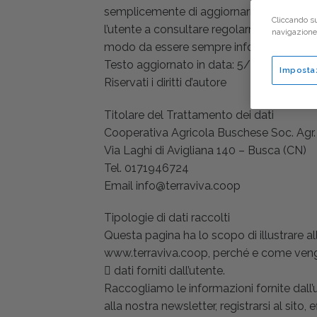
semplicemente di aggiornarne il contenuto,
Cliccando su
l’utente a consultare regolarmente la pre
navigazione d
modo da essere sempre informato circa il 
Testo aggiornato in data: 5/11/2021
Imposta
Riservati i diritti d’autore
Titolare del Trattamento dei dati
Cooperativa Agricola Buschese Soc. Agr.
Via Laghi di Avigliana 140 – Busca (CN)
Tel. 0171946724
Email info@terraviva.coop
Tipologie di dati raccolti
Questa pagina ha lo scopo di illustrare al
www.terraviva.coop, perché e come vengono
 dati forniti dall’utente.
Raccogliamo le informazioni fornite dall’u
alla nostra newsletter, registrarsi al sito,