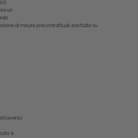
ci)
ire un
 web
cuzione di misure precontrattuali adottate su
 attraverso
ssato è