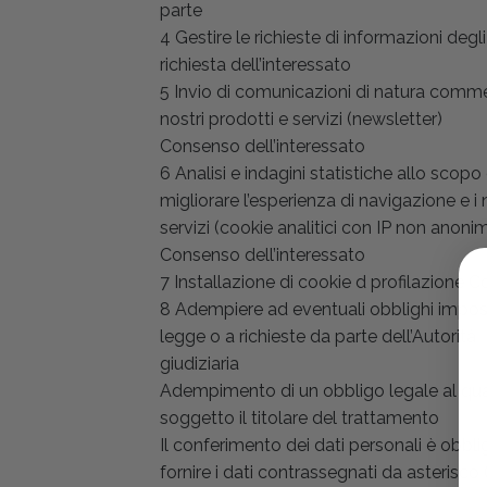
parte
4 Gestire le richieste di informazioni deg
richiesta dell’interessato
5 Invio di comunicazioni di natura comme
nostri prodotti e servizi (newsletter)
Consenso dell’interessato
6 Analisi e indagini statistiche allo scopo 
migliorare l’esperienza di navigazione e i 
servizi (cookie analitici con IP non anoni
Consenso dell’interessato
7 Installazione di cookie d profilazione C
8 Adempiere ad eventuali obblighi impost
legge o a richieste da parte dell’Autorità
giudiziaria
Adempimento di un obbligo legale al qua
soggetto il titolare del trattamento
Il conferimento dei dati personali è obblig
fornire i dati contrassegnati da asterisco (