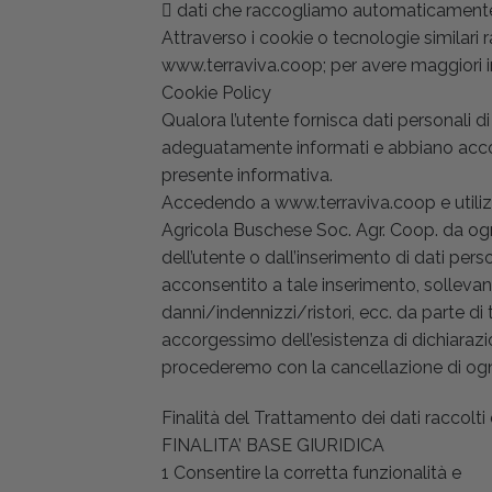
 dati che raccogliamo automaticament
Attraverso i cookie o tecnologie similari 
www.terraviva.coop; per avere maggiori in
Cookie Policy
Qualora l’utente fornisca dati personali di
adeguatamente informati e abbiano accons
presente informativa.
Accedendo a www.terraviva.coop e utilizza
Agricola Buschese Soc. Agr. Coop. da ogn
dell’utente o dall’inserimento di dati pers
acconsentito a tale inserimento, sollevand
danni/indennizzi/ristori, ecc. da parte di 
accorgessimo dell’esistenza di dichiarazion
procederemo con la cancellazione di ogn
Finalità del Trattamento dei dati raccolti 
FINALITA’ BASE GIURIDICA
1 Consentire la corretta funzionalità e