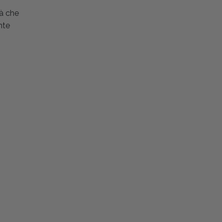
tà che
nte