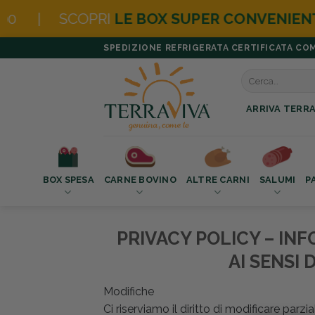
LE BOX SUPER CONVENIENTI
|
NOVITÀ
Salta
SPEDIZIONE REFRIGERATA CERTIFICATA COMPR
ai
Cerca:
contenuti
ARRIVA TERRA
BOX SPESA
CARNE BOVINO
ALTRE CARNI
SALUMI
P
PRIVACY POLICY – IN
AI SENSI
Modifiche
Ci riserviamo il diritto di modificare par