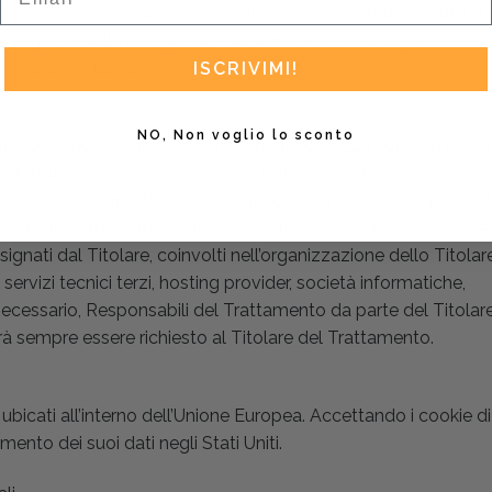
e finalità promozionali e di profilazione e l’eventuale rifiuto di
 negative sulla navigazione su www.terraviva.coop e
ito del sito stesso.
ISCRIVIMI!
NO, Non voglio lo sconto
Utenti adottando le opportune misure di sicurezza volte ad impe
a distruzione non autorizzate dei dati personali.
strumenti informatici e/o telematici, con modalità organizzat
nalità indicate. Oltre al Titolare del trattamento, possono ave
gnati dal Titolare, coinvolti nell’organizzazione dello Titolar
servizi tecnici terzi, hosting provider, società informatiche,
ecessario, Responsabili del Trattamento da parte del Titolare
à sempre essere richiesto al Titolare del Trattamento.
 ubicati all’interno dell’Unione Europea. Accettando i cookie di
mento dei suoi dati negli Stati Uniti.