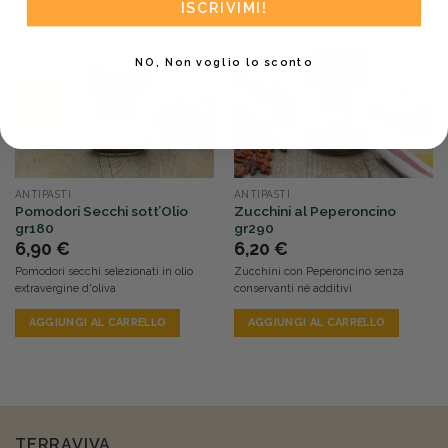
ISCRIVIMI!
NO, Non voglio lo sconto
ANTIPASTI
ANTIPASTI
Pomodori Secchi sott’Olio
Zucchini al Peperoncino
gr180
gr290
6,90
€
6,20
€
Pomodori secchi selezionati in olio
Zucchini con Peperoncino senza
extravergine d'oliva
conservanti né additivi
AGGIUNGI AL CARRELLO
AGGIUNGI AL CARRELLO
TERRAVIVA