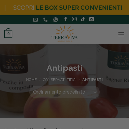
SCOPRI
LE BOX SUPER CONVENIENTI
|
N
Salta
ai
contenuti
0
Antipasti
HOME
/
CONSERVATI, TIPICI
/
ANTIPASTI