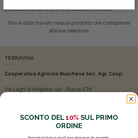
preparare al meglio i nostri prodotti titpici e in modo
particolare la carne bovina di razza piemontese.
Non è stato trovato nessun prodotto che corrisponde
alla tua selezione.
TERRAVIVA
Cooperativa Agricola Buschese Soc. Agr. Coop.
Via Laghi di Avigliana 140 - Busca (CN)
0171946724
WhatsApp
SCONTO DEL
10%
SUL PRIMO
ORDINE
info@terraviva.coop
Inserisci la tua mail per ricevere lo sconto.