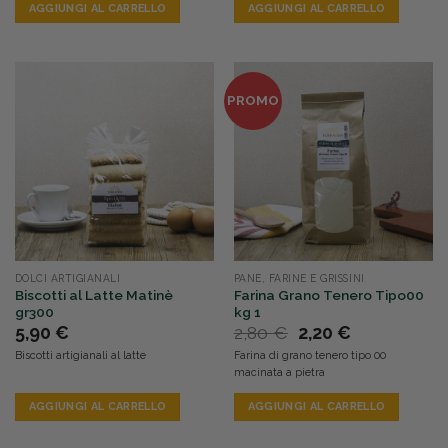
AGGIUNGI AL CARRELLO
AGGIUNGI AL CARRELLO
PROMO
DOLCI ARTIGIANALI
PANE, FARINE E GRISSINI
Biscotti al Latte Matinè
Farina Grano Tenero Tipo00
gr300
kg 1
Il
Il
5,90
€
2,80
€
2,20
€
prezzo
prezzo
Biscotti artigianali al latte
Farina di grano tenero tipo 00
originale
attuale
macinata a pietra
era:
è:
2,80 €.
2,20 €.
AGGIUNGI AL CARRELLO
AGGIUNGI AL CARRELLO