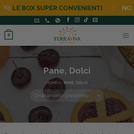
E BOX SUPER CONVENIENTI
|
NOVITÀ
H
Salta
ai
contenuti
0
Pane, Dolci
HOME
/
PANE, DOLCI