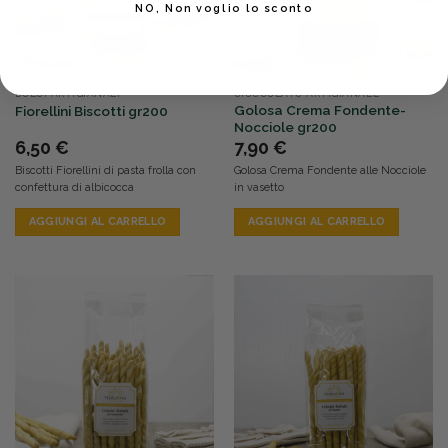
NO, Non voglio lo sconto
DOLCI ARTIGIANALI
CIOCCOLATO ARTIGIANALE
Golosa Crema Fondente-
Fiorellini Biscotti gr200
Nocciole gr200
6,50
€
7,90
€
Biscotti Fiorellini di pasta frolla con
Golosa Crema Fondente alle Nocciole
confettura di albicocca
in vasetto
AGGIUNGI AL CARRELLO
AGGIUNGI AL CARRELLO