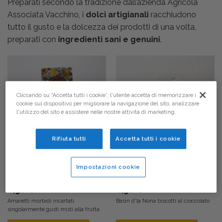
Preparati secondo la tradizione dall’azienda Agricola
Associata Vacchino, i
dolci artigianali
racchiudono
tutto il gusto e la dolcezza dei prodotti di una volta,
preparati con
ingredienti sani e genuini
.
Cliccando su “Accetta tutti i cookie”, l'utente accetta di memorizzare i
cookie sul dispositivo per migliorare la navigazione del sito, analizzare
l'utilizzo del sito e assistere nelle nostre attività di marketing.
Rifiuta tutti
Accetta tutti i cookie
DOLCI TIPICI BUSCHESI
DOLCI ARTIGIANALI
Impostazioni cookie
Amaretti Morbidi Gusti Misti
Basin d’la Nona gr200
gr 200
6,90
€
6,90
€
Amaretti morbidi incartati
Basin d'la Nona biscotti al cioccolato
singolarmente gusti misti alla frutta