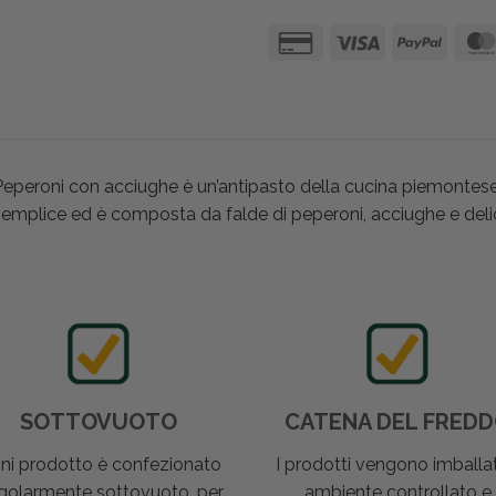
eperoni con acciughe è un’antipasto della cucina piemontese 
emplice ed è composta da falde di peperoni, acciughe e delica
SOTTOVUOTO
CATENA DEL FRED
ni prodotto è confezionato
I prodotti vengono imballat
golarmente sottovuoto, per
ambiente controllato e