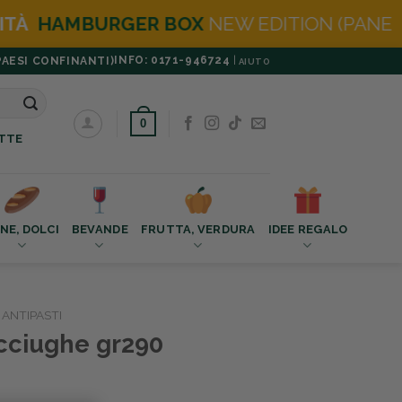
NEW EDITION (PANE BURGER IN OMAGGIO)
INFO: 0171-946724
|
PAESI CONFINANTI)
AIUTO
0
TTE
NE, DOLCI
BEVANDE
FRUTTA, VERDURA
IDEE REGALO
ANTIPASTI
cciughe gr290