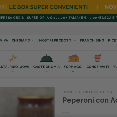
NVENIENTI
|
NOVITÀ
HAMBURGER BOX
ESA ORDINI SUPERIORI A € 100,00 (ITALIA) E € 50,00 (BUSCA E 
VIVA
CHI SIAMO
I NOSTRI PRODOTTI
FRANCHISING
RICE
ASTA, RISO, UOVA
GASTRONOMIA
FORMAGGI
CONSERVATI
PA
HOME
/
CONSERVATI, TIPICI
/
Peperoni con A