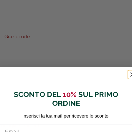
.. Grazie mille
SCONTO DEL
10%
SUL PRIMO
ORDINE
Inserisci la tua mail per ricevere lo sconto.
 consiglio vivamente
Email