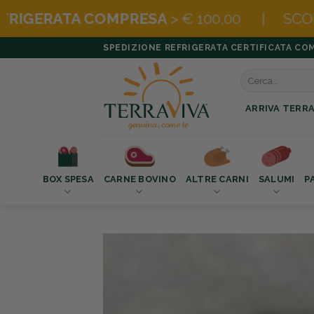
A
> € 100,00 | SCOPRI
LE BOX SUPER CO
Salta
SPEDIZIONE REFRIGERATA CERTIFICATA COMPR
ai
Cerca:
contenuti
ARRIVA TERRA
BOX SPESA
CARNE BOVINO
ALTRE CARNI
SALUMI
P