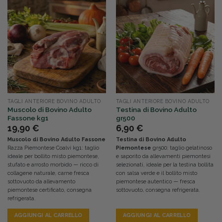
TAGLI ANTERIORE BOVINO ADULTO
TAGLI ANTERIORE BOVINO ADULTO
Muscolo di Bovino Adulto
Testina di Bovino Adulto
Fassone kg1
gr500
19,90
€
6,90
€
Muscolo di Bovino Adulto Fassone
Testina di Bovino Adulto
Razza Piemontese Coalvi kg1: taglio
Piemontese
gr500: taglio gelatinoso
ideale per bollito misto piemontese,
e saporito da allevamenti piemontesi
stufato e arrosto morbido — ricco di
selezionati, ideale per la testina bollita
collagene naturale, carne fresca
con salsa verde e il bollito misto
sottovuoto da allevamento
piemontese autentico — fresca
piemontese certificato, consegna
sottovuoto, consegna refrigerata.
refrigerata.
AGGIUNGI AL CARRELLO
AGGIUNGI AL CARRELLO