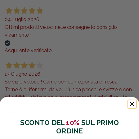
04 Luglio 2026
Ottimi prodotti veloci nelle consegne lo consiglio
vivamente
Acquirente verificato
13 Giugno 2026
Servizio veloce ! Carne ben confezionata e fresca.
Tornerò a rifornirmi da voi . L’unica pecca le svizzere con
gli additivi . Volevo solo carne per motivi miei di salute.,
Acquirente verificato
SCONTO DEL
10%
SUL PRIMO
ORDINE
04 Giugno 2026