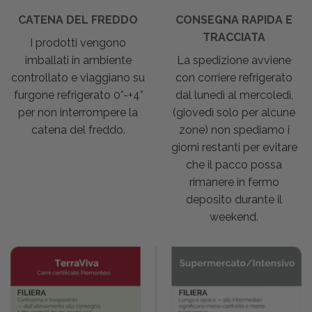
CATENA DEL FREDDO
CONSEGNA RAPIDA E
TRACCIATA
I prodotti vengono
imballati in ambiente
La spedizione avviene
controllato e viaggiano su
con corriere refrigerato
furgone refrigerato 0°-+4°
dal lunedì al mercoledì,
per non interrompere la
(giovedì solo per alcune
catena del freddo.
zone) non spediamo i
giorni restanti per evitare
che il pacco possa
rimanere in fermo
deposito durante il
weekend.