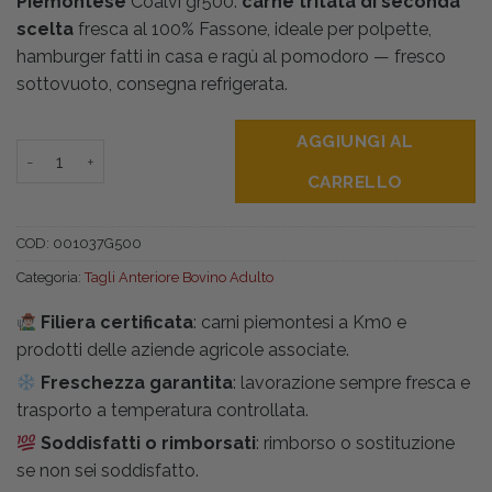
Piemontese
Coalvi gr500:
carne tritata di seconda
scelta
fresca al 100% Fassone, ideale per polpette,
hamburger fatti in casa e ragù al pomodoro — fresco
sottovuoto, consegna refrigerata.
AGGIUNGI AL
Macinato di Carne di Bovino Adulto Fassone gr500 quantità
CARRELLO
COD:
001037G500
Categoria:
Tagli Anteriore Bovino Adulto
Filiera certificata
: carni piemontesi a Km0 e
prodotti delle aziende agricole associate.
Freschezza garantita
: lavorazione sempre fresca e
trasporto a temperatura controllata.
Soddisfatti o rimborsati
: rimborso o sostituzione
se non sei soddisfatto.