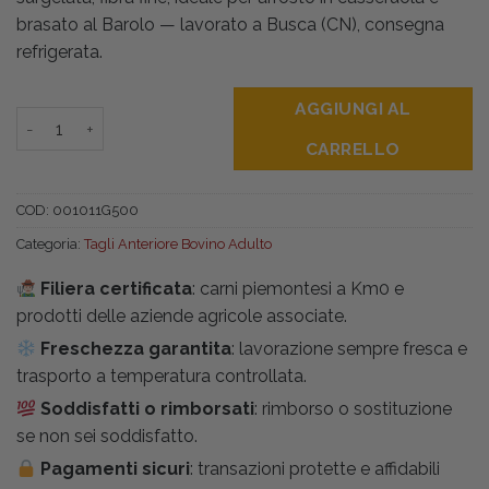
brasato al Barolo — lavorato a Busca (CN), consegna
refrigerata.
AGGIUNGI AL
Arrosto Bovino Adulto Fassone gr500 quantità
CARRELLO
COD:
001011G500
Categoria:
Tagli Anteriore Bovino Adulto
Filiera certificata
: carni piemontesi a Km0 e
prodotti delle aziende agricole associate.
Freschezza garantita
: lavorazione sempre fresca e
trasporto a temperatura controllata.
Soddisfatti o rimborsati
: rimborso o sostituzione
se non sei soddisfatto.
Pagamenti sicuri
: transazioni protette e affidabili