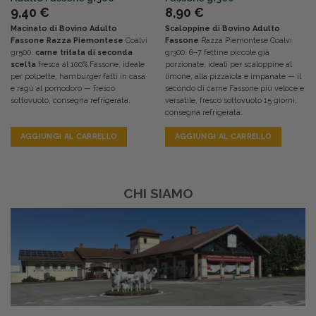
9,40
€
8,90
€
Macinato di Bovino Adulto
Scaloppine di Bovino Adulto
Fassone Razza Piemontese
Coalvi
Fassone
Razza Piemontese Coalvi
gr500:
carne tritata di seconda
gr300: 6–7 fettine piccole già
scelta
fresca al 100% Fassone, ideale
porzionate, ideali per scaloppine al
per polpette, hamburger fatti in casa
limone, alla pizzaiola e impanate — il
e ragù al pomodoro — fresco
secondo di carne Fassone più veloce e
sottovuoto, consegna refrigerata.
versatile, fresco sottovuoto 15 giorni,
consegna refrigerata.
AGGIUNGI AL CARRELLO
AGGIUNGI AL CARRELLO
CHI SIAMO