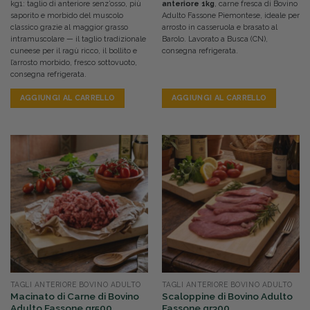
kg1: taglio di anteriore senz’osso, più
anteriore 1kg
, carne fresca di Bovino
saporito e morbido del muscolo
Adulto Fassone Piemontese, ideale per
classico grazie al maggior grasso
arrosto in casseruola e brasato al
intramuscolare — il taglio tradizionale
Barolo. Lavorato a Busca (CN),
cuneese per il ragù ricco, il bollito e
consegna refrigerata.
l’arrosto morbido, fresco sottovuoto,
consegna refrigerata.
AGGIUNGI AL CARRELLO
AGGIUNGI AL CARRELLO
TAGLI ANTERIORE BOVINO ADULTO
TAGLI ANTERIORE BOVINO ADULTO
Macinato di Carne di Bovino
Scaloppine di Bovino Adulto
Adulto Fassone gr500
Fassone gr300