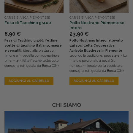
CARNE BIANCA PIEMONTESE
CARNE BIANCA PIEMONTESE
Pollo Nostrano Piemontese
Fesa di Tacchino gr400
Intero
8,90
€
23,90
€
Fesa di Tacchino gr400: fettine
Pollo Nostrano Intero: allevato
scelte di tacchino italiano, magre
dai soci della Cooperativa
e versatili,
ideali alla piastra con
Agricola Buschese in Piemonte
limone o in padella con rosmarino e
secondo la tradizione, peso 1,4–1,7 kg,
birra — 4-5 fette fresche sottovuoto,
intero o porzionato a pezzi (su
consegna refrigerata da Busca (CN).
richiesta)— ideale per la cacciatora,
consegna refrigerata da Busca (CN).
AGGIUNGI AL CARRELLO
AGGIUNGI AL CARRELLO
CHI SIAMO