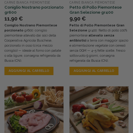
CARNE BIANCA PIEMONTESE
CARNE BIANCA PIEMONTESE
Coniglio Nostrano porzionato
Petto di Pollo Piemontese
gr600
Gran Selezione gr400
11,90
€
9,90
€
Coniglio Nostrano Piemontese
Petto di Pollo Piemontese Gran
porzionato
gr600: coniglio
Selezione
gr400: filetto di pollo 100%
piemontese allevato dai soci della
piemontese
allevato senza
Cooperativa Agricola Buschese,
antibiotici
a terra con maggior spazio
porzionato in osso (circa mezzo
e alimentazione vegetale con cereali
coniglio) — ideale al forno con patate
senza OGM — 4–5 fette scelte, fresco
o alla ligure, consegna refrigerata da
sottovuoto 9 giorni, consegna
Busca (CN).
refrigerata da Busca (CN).
AGGIUNGI AL CARRELLO
AGGIUNGI AL CARRELLO