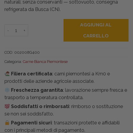
naturali, senza conservanti — sottovuoto, consegna
refrigerata da Busca (CN).
AGGIUNGI AL
Rustichelle di Pollo Piemontese gr400 quantità
CARRELLO
COD:
002008G400
Categoria:
Carne Bianca Piemontese
Filiera certificata
: carni piemontesi a Km0 e
prodotti delle aziende agricole associate.
Freschezza garantita
: lavorazione sempre fresca e
trasporto a temperatura controllata.
Soddisfatti o rimborsati
: rimborso o sostituzione
se non sei soddisfatto.
Pagamenti sicuri
: transazioni protette e affidabili
con i principali metodi di pagamento.