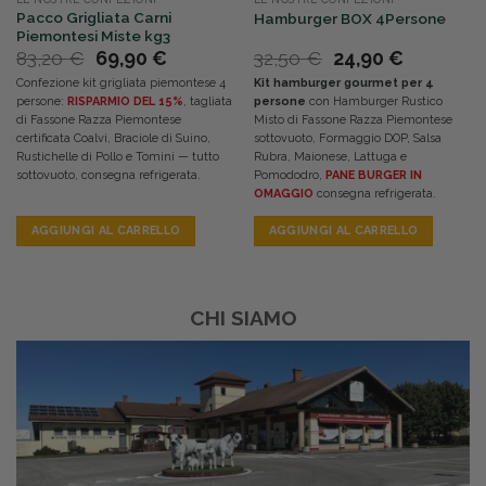
Pacco Grigliata Carni
Hamburger BOX 4Persone
Piemontesi Miste kg3
Il
Il
Il
Il
83,20
€
69,90
€
32,50
€
24,90
€
prezzo
prezzo
prezzo
prezzo
Confezione kit grigliata piemontese 4
Kit hamburger gourmet per 4
originale
attuale
originale
attuale
persone:
RISPARMIO DEL 15%
, tagliata
persone
con Hamburger Rustico
era:
è:
era:
è:
di Fassone Razza Piemontese
Misto di Fassone Razza Piemontese
83,20 €.
69,90 €.
32,50 €.
24,90 €.
certificata Coalvi, Braciole di Suino,
sottovuoto, Formaggio DOP, Salsa
Rustichelle di Pollo e Tomini — tutto
Rubra, Maionese, Lattuga e
sottovuoto, consegna refrigerata.
Pomododro,
PANE BURGER IN
OMAGGIO
consegna refrigerata.
AGGIUNGI AL CARRELLO
AGGIUNGI AL CARRELLO
CHI SIAMO