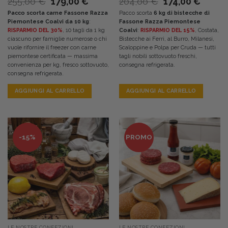
Il
Il
Il
Il
255,00
€
179,00
€
204,00
€
174,00
€
prezzo
prezzo
prezzo
prezz
Pacco scorta carne Fassone Razza
Pacco scorta
6 kg di bistecche di
originale
attuale
originale
attual
Piemontese Coalvi da 10 kg
:
Fassone Razza Piemontese
era:
è:
era:
è:
RISPARMIO DEL 30%
, 10 tagli da 1 kg
Coalvi
:
RISPARMIO DEL 15%
, Costata,
255,00 €.
179,00 €.
204,00 €.
174,00
ciascuno per famiglie numerose o chi
Bistecche ai Ferri, al Burro, Milanesi,
vuole rifornire il freezer con carne
Scaloppine e Polpa per Cruda — tutti
piemontese certificata — massima
tagli nobili sottovuoto freschi,
convenienza per kg, fresco sottovuoto,
consegna refrigerata.
consegna refrigerata.
AGGIUNGI AL CARRELLO
AGGIUNGI AL CARRELLO
-15%
PROMO
LE NOSTRE CONFEZIONI
LE NOSTRE CONFEZIONI