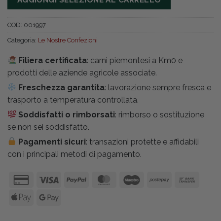
era:
è:
9,40 €.
8,46 €.
COD:
001997
Categoria:
Le Nostre Confezioni
Filiera certificata
: carni piemontesi a Km0 e
prodotti delle aziende agricole associate.
Freschezza garantita
: lavorazione sempre fresca e
trasporto a temperatura controllata.
Soddisfatti o rimborsati
: rimborso o sostituzione
se non sei soddisfatto.
Pagamenti sicuri
: transazioni protette e affidabili
con i principali metodi di pagamento.