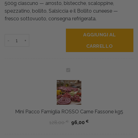
500g ciascuno — arrosto, bistecche, scaloppine,
128,00 €.
96,00 €.
spezzatino, bollito, Salsiccia e il Bollito cuneese —
fresco sottovuoto, consegna refrigerata.
AGGIUNGI AL
Mini Pacco Famiglia ROSSO Carne Fassone kg5 quantità
CARRELLO
Mini
Pacco
Famiglia
ROSSO
Carne
Fassone
Mini Pacco Famiglia ROSSO Carne Fassone kg5
kg5
€
€
128,00
96,00