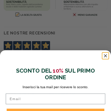
LE NOSTRE RECENSIONI
4,8
/5
138
recensioni
SCONTO DEL
10%
SUL PRIMO
ORDINE
Le nostre recensioni a 4 e 5 stelle.
Clicca qui per leggerle tutte >
Inserisci la tua mail per ricevere lo sconto.
PRECEDENTE
SUCCESSIVO
Email