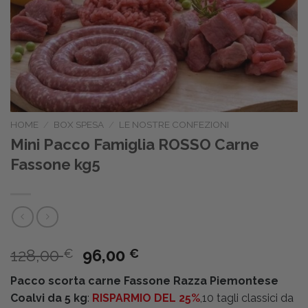
HOME
/
BOX SPESA
/
LE NOSTRE CONFEZIONI
Mini Pacco Famiglia ROSSO Carne
Fassone kg5
Il
Il
128,00
96,00
€
€
prezzo
prezzo
Pacco scorta carne Fassone Razza Piemontese
originale
attuale
Coalvi da 5 kg
:
RISPARMIO DEL 25%
,10 tagli classici da
era:
è: