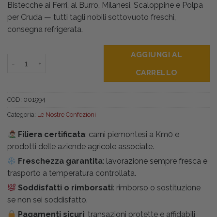
Bistecche ai Ferri, al Burro, Milanesi, Scaloppine e Polpa
204,00 €.
174,00 €.
per Cruda — tutti tagli nobili sottovuoto freschi,
consegna refrigerata.
AGGIUNGI AL
Pacco Famiglia Bistecche Carne Fassone kg6 quantità
CARRELLO
COD:
001994
Categoria:
Le Nostre Confezioni
Filiera certificata
: carni piemontesi a Km0 e
prodotti delle aziende agricole associate.
Freschezza garantita
: lavorazione sempre fresca e
trasporto a temperatura controllata.
Soddisfatti o rimborsati
: rimborso o sostituzione
se non sei soddisfatto.
Pagamenti sicuri
: transazioni protette e affidabili