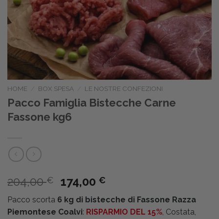
HOME
/
BOX SPESA
/
LE NOSTRE CONFEZIONI
Pacco Famiglia Bistecche Carne
Fassone kg6
Il
Il
204,00
174,00
€
€
prezzo
prezzo
Pacco scorta
6 kg di bistecche di Fassone Razza
originale
attuale
Piemontese Coalvi
:
RISPARMIO DEL 15%
, Costata,
era:
è: