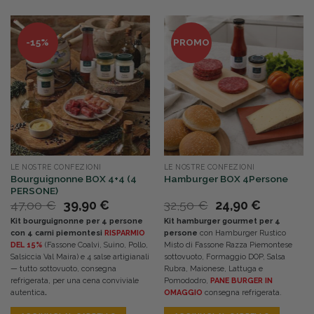
-15%
PROMO
LE NOSTRE CONFEZIONI
LE NOSTRE CONFEZIONI
Bourguignonne BOX 4+4 (4
Hamburger BOX 4Persone
PERSONE)
Il
Il
Il
Il
47,00
€
39,90
€
32,50
€
24,90
€
prezzo
prezzo
prezzo
prezzo
Kit bourguignonne per 4 persone
Kit hamburger gourmet per 4
originale
attuale
originale
attuale
con 4 carni piemontesi
RISPARMIO
persone
con Hamburger Rustico
era:
è:
era:
è:
DEL 15%
(Fassone Coalvi, Suino, Pollo,
Misto di Fassone Razza Piemontese
47,00 €.
39,90 €.
32,50 €.
24,90 €.
Salsiccia Val Maira) e 4 salse artigianali
sottovuoto, Formaggio DOP, Salsa
— tutto sottovuoto, consegna
Rubra, Maionese, Lattuga e
refrigerata, per una cena conviviale
Pomododro,
PANE BURGER IN
autentica
.
OMAGGIO
consegna refrigerata.