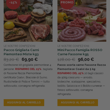
-15%
PROMO
LE NOSTRE CONFEZIONI
LE NOSTRE CONFEZIONI
Pacco Grigliata Carni
Mini Pacco Famiglia ROSSO
Piemontesi Miste kg3
Carne Fassone kg5
Il
Il
Il
Il
83,20
€
69,90
€
128,00
€
96,00
€
prezzo
prezzo
prezzo
prezzo
Confezione kit grigliata piemontese 4
Pacco scorta carne Fassone Razza
originale
attuale
originale
attuale
persone:
RISPARMIO DEL 15%
, tagliata
Piemontese Coalvi da 5 kg
:
era:
è:
era:
è:
di Fassone Razza Piemontese
RISPARMIO DEL 25%
,10 tagli classici
83,20 €.
69,90 €.
128,00 €.
96,00 €
certificata Coalvi, Braciole di Suino,
da 500g ciascuno — arrosto,
Rustichelle di Pollo e Tomini — tutto
bistecche, scaloppine, spezzatino,
sottovuoto, consegna refrigerata.
bollito, Salsiccia e il Bollito cuneese —
fresco sottovuoto, consegna
refrigerata.
AGGIUNGI AL CARRELLO
AGGIUNGI AL CARRELLO