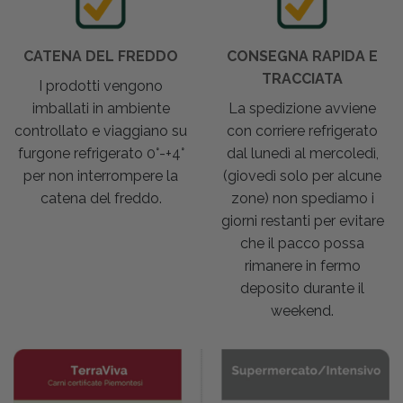
CATENA DEL FREDDO
CONSEGNA RAPIDA E
TRACCIATA
I prodotti vengono
imballati in ambiente
La spedizione avviene
controllato e viaggiano su
con corriere refrigerato
furgone refrigerato 0°-+4°
dal lunedì al mercoledì,
per non interrompere la
(giovedì solo per alcune
catena del freddo.
zone) non spediamo i
giorni restanti per evitare
che il pacco possa
rimanere in fermo
deposito durante il
weekend.