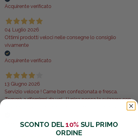
Acquirente verificato
04 Luglio 2026
Ottimi prodotti veloci nelle consegne lo consiglio
vivamente
Acquirente verificato
13 Giugno 2026
Servizio veloce ! Carne ben confezionata e fresca.
Tornerò a rifornirmi da voi . L’unica pecca le svizzere con
gli additivi . Volevo solo carne per motivi miei di salute.,
Acquirente verificato
SCONTO DEL
10%
SUL PRIMO
ORDINE