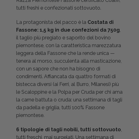
Razza Piemontese Fassone certificato Coalvi,
tutti freshi e confezionati sottovuoto.
La protagonista del pacco è la
Costata di
Fassone: 1,5 kg in due confezioni da 750g
,
il taglio più pregiato e saporito del bovino
piemontese, con la caratteristica marezzatura
leggera della Fassone che la rende unica —
tenera al morso, succulenta alla masticazione,
con un sapore che non ha bisogno di
condimenti. Affiancata da quattro formati di
bistecca diversi (ai Ferri, al Burro, Milanesi) più
le Scaloppine e la Polpa per Cruda per chi ama
la carne battuta o cruda: una settimana di tagli
da padella e griglia, tutti 100% Fassone
piemontese.
6 tipologie di tagli nobili, tutti sottovuoto
,
tutti freschi, mai surgelati. Una settimana di