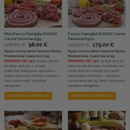
Mini Pacco Famiglia ROSSO
Pacco Famiglia ROSSO Carne
Carne Fassone kg5
Fassone kg10
Il
Il
Il
Il
128,00
€
96,00
€
255,00
€
179,00
€
prezzo
prezzo
prezzo
prezz
Pacco scorta carne Fassone Razza
Pacco scorta carne Fassone Razza
originale
attuale
originale
attual
Piemontese Coalvi da 5 kg
:
Piemontese Coalvi da 10 kg
:
era:
è:
era:
è:
RISPARMIO DEL 25%
,10 tagli classici
RISPARMIO DEL 30%
, 10 tagli da 1 kg
128,00 €.
96,00 €.
255,00 €.
179,00
da 500g ciascuno — arrosto,
ciascuno per famiglie numerose o chi
bistecche, scaloppine, spezzatino,
vuole rifornire il freezer con carne
bollito, Salsiccia e il Bollito cuneese —
piemontese certificata — massima
fresco sottovuoto, consegna
convenienza per kg, fresco sottovuoto,
refrigerata.
consegna refrigerata.
AGGIUNGI AL CARRELLO
AGGIUNGI AL CARRELLO