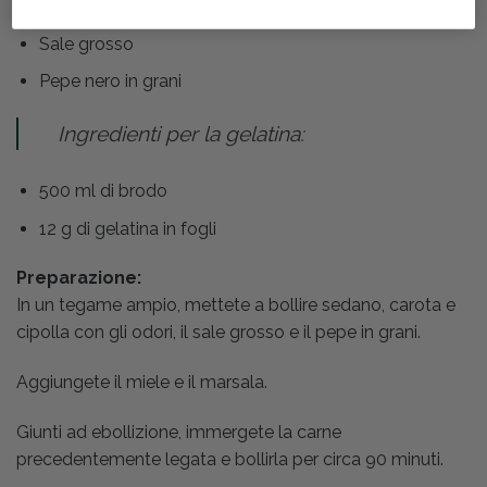
200 ml di marsala
Sale grosso
Pepe nero in grani
Ingredienti per la gelatina:
500 ml di brodo
12 g di gelatina in fogli
Preparazione:
In un tegame ampio, mettete a bollire sedano, carota e
cipolla con gli odori, il sale grosso e il pepe in grani.
Aggiungete il miele e il marsala.
Giunti ad ebollizione, immergete la carne
precedentemente legata e bollirla per circa 90 minuti.