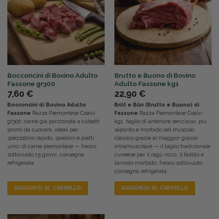
Bocconcini di Bovino Adulto
Brutto e Buono di Bovino
Fassone gr300
Adulto Fassone kg1
7,60
€
22,90
€
Bocconcini di Bovino Adulto
Brüt e Bün (Brutto e Buono) di
Fassone
Razza Piemontese Coalvi
Fassone
Razza Piemontese Coalvi
gr300: carne già porzionata a cubetti
kg1: taglio di anteriore senz’osso, più
pronti da cuocere, ideali per
saporito e morbido del muscolo
spezzatino rapido, spiedini e piatti
classico grazie al maggior grasso
unici di carne piemontese — fresco
intramuscolare — il taglio tradizionale
sottovuoto 15 giorni, consegna
cuneese per il ragù ricco, il bollito e
refrigerata.
l’arrosto morbido, fresco sottovuoto,
consegna refrigerata.
AGGIUNGI AL CARRELLO
AGGIUNGI AL CARRELLO