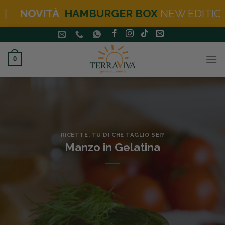
HAMBURGER BOX
NEW EDITION (PANE BURG
Salta
ai
contenuti
0
RICETTE
,
TU DI CHE TAGLIO SEI?
Manzo in Gelatina