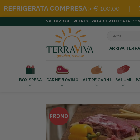
OMPRESA
> € 100,00 | SCOPRI
LE BOX SU
Salta
SPEDIZIONE REFRIGERATA CERTIFICATA COMPR
ai
Cerca:
contenuti
ARRIVA TERRA
BOX SPESA
CARNE BOVINO
ALTRE CARNI
SALUMI
P
PROMO