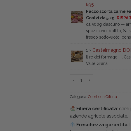
kg5
Pacco scorta carne 
Coalvi da 5 kg
:
RISPA
da 500g ciascuno — arr
spezzatino, bollito, Sal
fresco sottovuoto, cons
1 ×
Castelmagno DO
Il re dei formaggi: Il C
Valle Grana.
Combo NON PUOI FARNE A ME
Categoria:
Combo in Offerta
Filiera certificata
: carn
aziende agricole associate.
Freschezza garantita
: