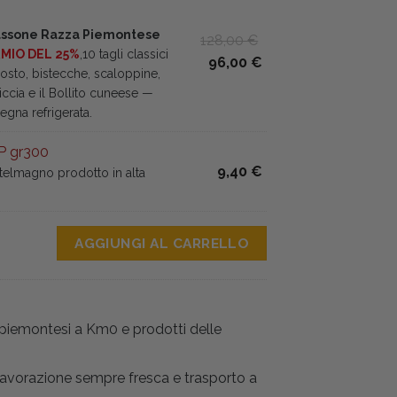
Fassone Razza Piemontese
Il
128,00
€
RMIO DEL 25%
,10 tagli classici
prezzo
Il
96,00
€
osto, bistecche, scaloppine,
originale
prezzo
siccia e il Bollito cuneese —
era:
attuale
egna refrigerata.
128,00 €.
è:
96,00 €.
P gr300
9,40
€
astelmagno prodotto in alta
NO 4pz quantità
AGGIUNGI AL CARRELLO
i piemontesi a Km0 e prodotti delle
 lavorazione sempre fresca e trasporto a