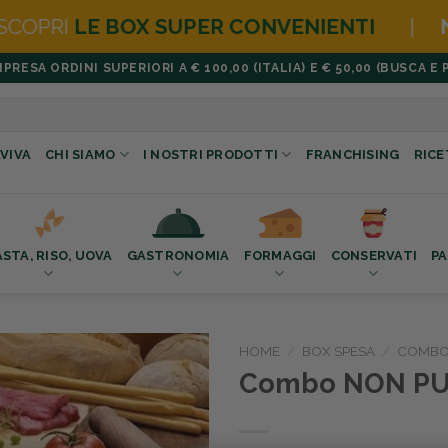
PER CONVENIENTI
|
NOVITÀ
HAMBURG
ESA ORDINI SUPERIORI A € 100,00 (ITALIA) E € 50,00 (BUSCA E 
VIVA
CHI SIAMO
I NOSTRI PRODOTTI
FRANCHISING
RICE
ASTA, RISO, UOVA
GASTRONOMIA
FORMAGGI
CONSERVATI
PA
HOME
/
BOX SPESA
/
COMBO 
Combo NON PU