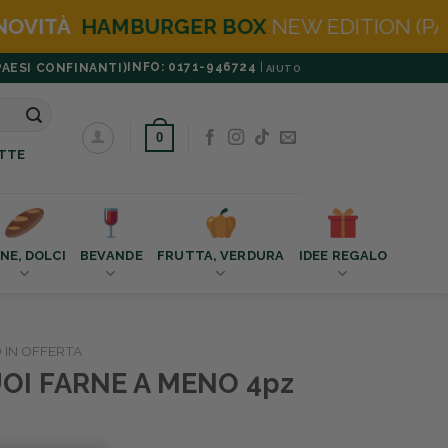
ER BOX
NEW EDITION (PANE BURGER IN OM
INFO: 0171-946724
|
PAESI CONFINANTI)
AIUTO
0
TTE
NE, DOLCI
BEVANDE
FRUTTA, VERDURA
IDEE REGALO
IN OFFERTA
OI FARNE A MENO 4pz