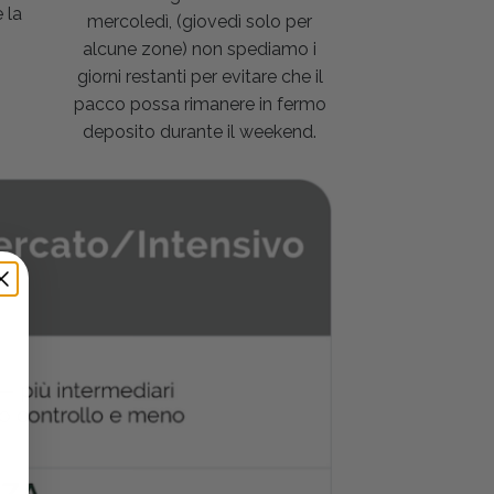
 la
mercoledì, (giovedì solo per
alcune zone) non spediamo i
giorni restanti per evitare che il
pacco possa rimanere in fermo
deposito durante il weekend.