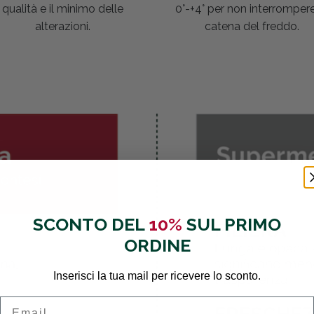
qualità e il minimo delle
0°-+4° per non interrompere
alterazioni.
catena del freddo.
SCONTO DEL
10%
SUL PRIMO
ORDINE
Inserisci la tua mail per ricevere lo sconto.
Email