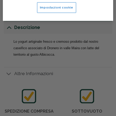
Impostazioni cookie
Descrizione
Lo yogurt artiginale fresco e cremoso prodotto dal nostro
caseifico associato di Dronero in valle Maira con latte del
territorio al gusto Albicocca.
Altre Informazioni
SPEDIZIONE COMPRESA
SOTTOVUOTO