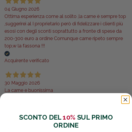
04 Giugno 2026
Ottima esperienza come al solito ,la carne è sempre top
,suggerirei al I proprietario però di fidelizzare i clienti più
esosi con degli sconti soprattutto a fronte di spese da
200-300 euro a ordine Comunque carne ripeto sempre
top,w la fassona !!!
Acquirente verificato
30 Maggio 2026
La carne e buonissima
Acquirente verificato
SCONTO DEL
10%
SUL PRIMO
ORDINE
15 Maggio 2026