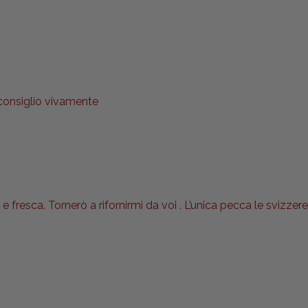
 consiglio vivamente
 fresca. Tornerò a rifornirmi da voi . L’unica pecca le svizzere