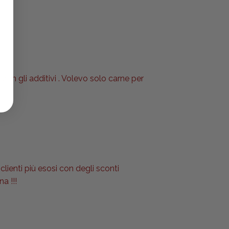
 con gli additivi . Volevo solo carne per
clienti più esosi con degli sconti
a !!!