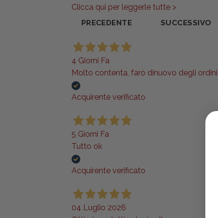
Clicca qui per leggerle tutte >
PRECEDENTE
SUCCESSIVO
4 Giorni Fa
Molto contenta, farò dinuovo degli ordini..
Acquirente verificato
5 Giorni Fa
Tutto ok
Acquirente verificato
04 Luglio 2026