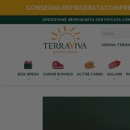
ATA COMPRESA
> € 100,00 | SCOPRI
LE 
Salta
SPEDIZIONE REFRIGERATA CERTIFICATA COMPR
ai
Cerca:
contenuti
ARRIVA TERRA
BOX SPESA
CARNE BOVINO
ALTRE CARNI
SALUMI
P