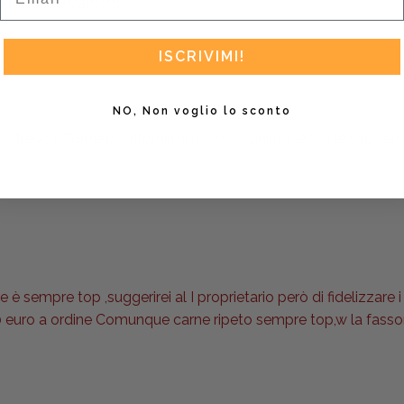
 consiglio vivamente
ISCRIVIMI!
NO, Non voglio lo sconto
 fresca. Tornerò a rifornirmi da voi . L’unica pecca le svizzere
è sempre top ,suggerirei al I proprietario però di fidelizzare i 
 euro a ordine Comunque carne ripeto sempre top,w la fasson