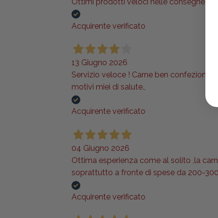
Ottimi prodotti veloci nelle consegne lo
Acquirente verificato
13 Giugno 2026
Servizio veloce ! Carne ben confezionata e
motivi miei di salute.,
Acquirente verificato
04 Giugno 2026
Ottima esperienza come al solito ,la carne 
soprattutto a fronte di spese da 200-300
Acquirente verificato