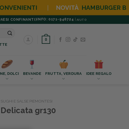
MBURGER BOX
NEW EDITION (PANE BURGER 
INFO: 0171-946724
|
PAESI CONFINANTI)
AIUTO
0
TTE
NE, DOLCI
BEVANDE
FRUTTA, VERDURA
IDEE REGALO
SUGHI E SALSE PIEMONTESI
Delicata gr130