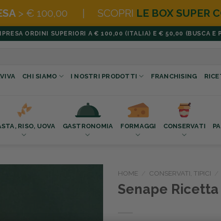
BOX SUPER CONVENIENTI
|
NOVITÀ
HA
ESA ORDINI SUPERIORI A € 100,00 (ITALIA) E € 50,00 (BUSCA E 
VIVA
CHI SIAMO
I NOSTRI PRODOTTI
FRANCHISING
RICE
ASTA, RISO, UOVA
GASTRONOMIA
FORMAGGI
CONSERVATI
PA
HOME
/
CONSERVATI, TIPICI
/
Senape Ricetta 