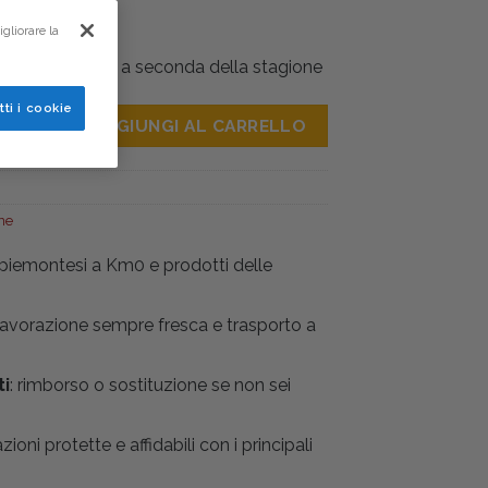
gliorare la
ppure grappolo a seconda della stagione
tti i cookie
AGGIUNGI AL CARRELLO
ne
i piemontesi a Km0 e prodotti delle
 lavorazione sempre fresca e trasporto a
ti
: rimborso o sostituzione se non sei
azioni protette e affidabili con i principali