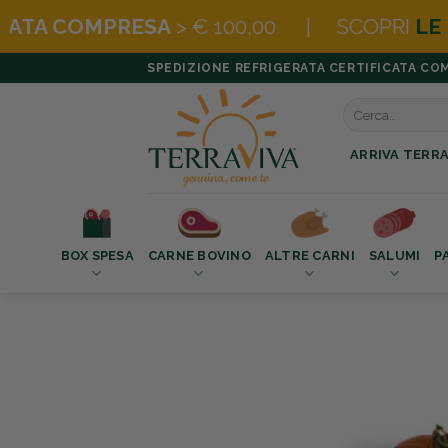
A
> € 100,00 | SCOPRI
LE BOX SUPER CO
Salta
SPEDIZIONE REFRIGERATA CERTIFICATA COMPR
ai
Cerca:
contenuti
ARRIVA TERRA
BOX SPESA
CARNE BOVINO
ALTRE CARNI
SALUMI
P