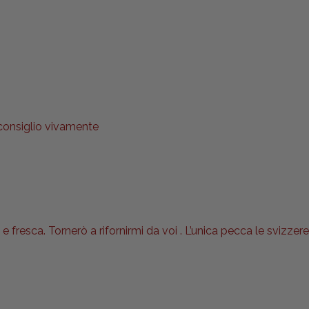
 consiglio vivamente
 fresca. Tornerò a rifornirmi da voi . L’unica pecca le svizzere