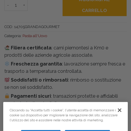
Pappardelle all'Uovo Nido gr250 quantità
CARRELLO
COD:
14705GRANDAGOURMET
Categoria:
Pasta all'Uovo
Filiera certificata
: carni piemontesi a Km0 e
prodotti delle aziende agricole associate.
Freschezza garantita
: lavorazione sempre fresca e
trasporto a temperatura controllata.
Soddisfatti o rimborsati
: rimborso o sostituzione
se non sei soddisfatto.
Pagamenti sicuri
: transazioni protette e affidabili
con i principali metodi di pagamento.
Cliccando su “Accetta tutti i cookie”, l'utente accetta di memorizzare i
cookie sul dispositivo per migliorare la navigazione del sito, analizzare
l'utilizzo del sito e assistere nelle nostre attività di marketing.