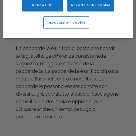
Rifiuta tutti
Accetta tutti i cookie
Impostazioni cookie
Descrizione
La pappardella è un tipo di pasta che ricorda
le tagliatelle. La differenza consiste nella
larghezza, maggiore nel caso della
pappardella. La pappardella è un tipo di pasta
molto diffusa nel centro e nord Italia. Le
pappardelle possono essere condite con
diversi sughi, sopratutto a base di cacciagione
come il sugo di cinghiale oppure si può
utilizzare anche un semplice sugo di
pomodoro e basilico.