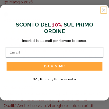
30 Maggio 2026
La carne e buonissima
Acquirente verificato
SCONTO DEL
10%
SUL PRIMO
ORDINE
15 Maggio 2026
Inserisci la tua mail per ricevere lo sconto.
Carne di prima scelta. Consigliato vivamente.
Email
L'imballaggio è accurato e il trasporto avviene tramite
camion frigo, garantendo la freschezza dei prodotti.
ISCRIVIMI!
Acquirente verificato
NO, Non voglio lo sconto
08 Maggio 2026
Il mio ordine è ormai ristretto a poche cose.. Sono da 5
anni a Fontanelle Casa Clero. I prodotti sono di
Qualità.Anche il servizio. Vi pregherei solo un pò di