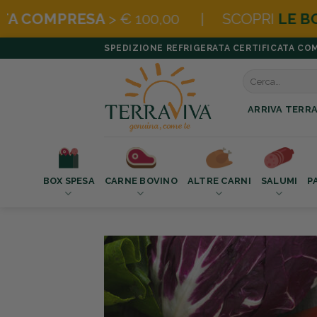
0,00 | SCOPRI
LE BOX SUPER CONVENIEN
Salta
SPEDIZIONE REFRIGERATA CERTIFICATA COMPR
ai
Cerca:
contenuti
ARRIVA TERRA
BOX SPESA
CARNE BOVINO
ALTRE CARNI
SALUMI
P