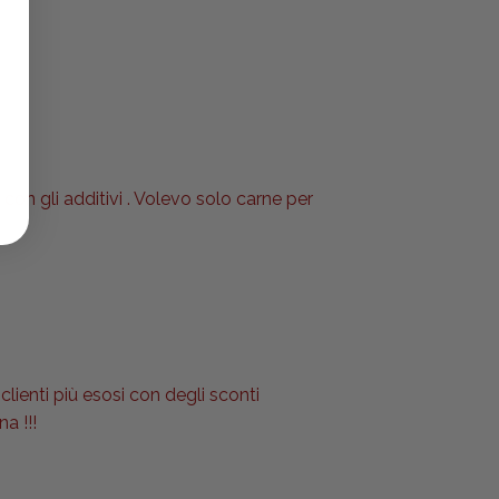
 con gli additivi . Volevo solo carne per
clienti più esosi con degli sconti
a !!!