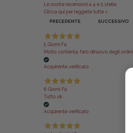
Le nostre recensioni a 4 e 5 stelle.
Clicca qui per leggerle tutte >
PRECEDENTE
SUCCESSIVO
5 Giorni Fa
Molto contenta, farò dinuovo degli ordini..
Acquirente verificato
6 Giorni Fa
Tutto ok
Acquirente verificato