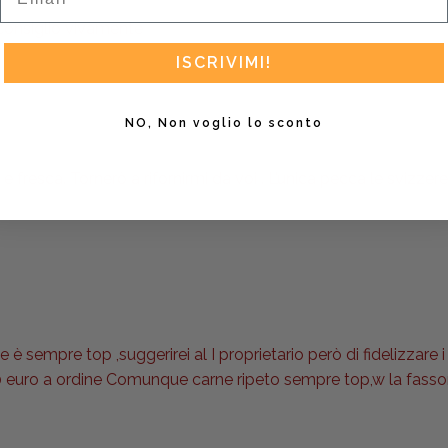
 consiglio vivamente
ISCRIVIMI!
NO, Non voglio lo sconto
 fresca. Tornerò a rifornirmi da voi . L’unica pecca le svizzere
è sempre top ,suggerirei al I proprietario però di fidelizzare i 
 euro a ordine Comunque carne ripeto sempre top,w la fasson