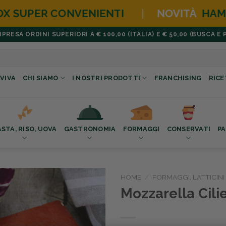
TI
|
NOVITÀ
HAMBURGER BOX
NEW EDIT
ESA ORDINI SUPERIORI A € 100,00 (ITALIA) E € 50,00 (BUSCA E 
VIVA
CHI SIAMO
I NOSTRI PRODOTTI
FRANCHISING
RICE
ASTA, RISO, UOVA
GASTRONOMIA
FORMAGGI
CONSERVATI
PA
HOME
/
FORMAGGI, LATTICINI
Mozzarella Cili