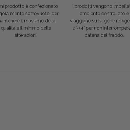
ni prodotto è confezionato
I prodotti vengono imballat
golarmente sottovuoto, per
ambiente controllato e
antenere il massimo della
viaggiano su furgone refrige
qualità e il minimo delle
0°-+4° per non interrompere
alterazioni.
catena del freddo.