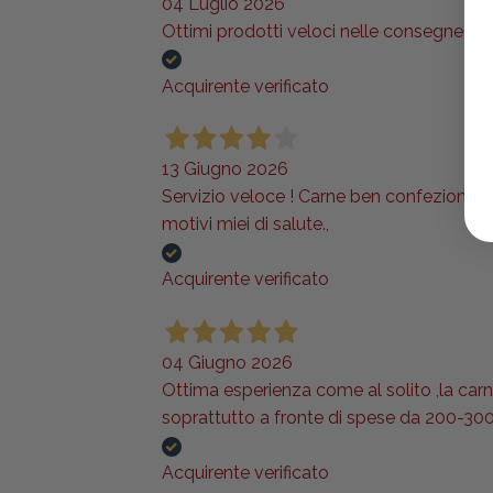
04 Luglio 2026
Ottimi prodotti veloci nelle consegne lo
Acquirente verificato
13 Giugno 2026
Servizio veloce ! Carne ben confezionata e
motivi miei di salute.,
Acquirente verificato
04 Giugno 2026
Ottima esperienza come al solito ,la carne 
soprattutto a fronte di spese da 200-300
Acquirente verificato