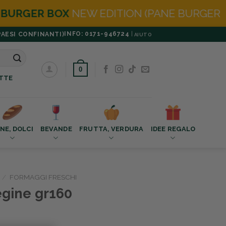
ION (PANE BURGER IN OMAGGIO)
INFO: 0171-946724
|
PAESI CONFINANTI)
AIUTO
0
TTE
NE, DOLCI
BEVANDE
FRUTTA, VERDURA
IDEE REGALO
/
FORMAGGI FRESCHI
egine gr160