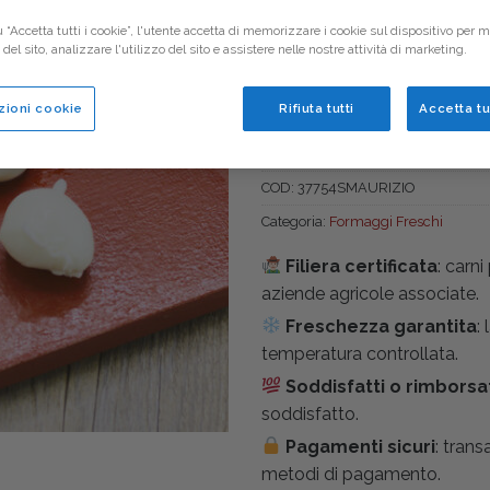
3,50
€
 “Accetta tutti i cookie”, l'utente accetta di memorizzare i cookie sul dispositivo per mi
el sito, analizzare l'utilizzo del sito e assistere nelle nostre attività di marketing.
Mozzarella a bocconcini di 
zioni cookie
Rifiuta tutti
Accetta tu
Mozzarella Ciliegine gr160 
COD:
37754SMAURIZIO
Categoria:
Formaggi Freschi
Filiera certificata
: carn
aziende agricole associate.
Freschezza garantita
:
temperatura controllata.
Soddisfatti o rimborsa
soddisfatto.
Pagamenti sicuri
: trans
metodi di pagamento.