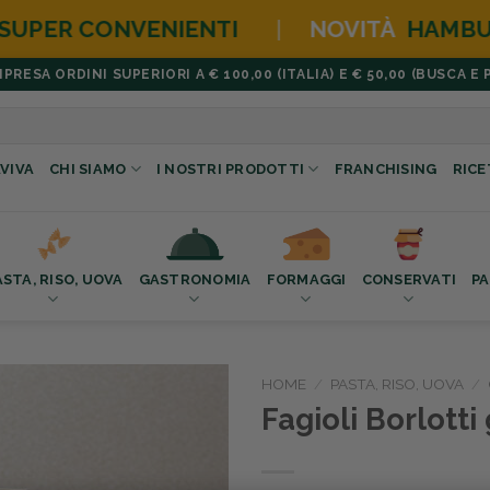
|
NOVITÀ
HAMBURGER BOX
NEW EDITI
ESA ORDINI SUPERIORI A € 100,00 (ITALIA) E € 50,00 (BUSCA E 
VIVA
CHI SIAMO
I NOSTRI PRODOTTI
FRANCHISING
RICE
ASTA, RISO, UOVA
GASTRONOMIA
FORMAGGI
CONSERVATI
PA
HOME
/
PASTA, RISO, UOVA
/
Fagioli Borlotti