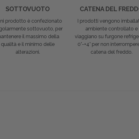
SOTTOVUOTO
CATENA DEL FRED
ni prodotto è confezionato
I prodotti vengono imballat
golarmente sottovuoto, per
ambiente controllato e
antenere il massimo della
viaggiano su furgone refrige
qualità e il minimo delle
0°-+4° per non interrompere
alterazioni.
catena del freddo.