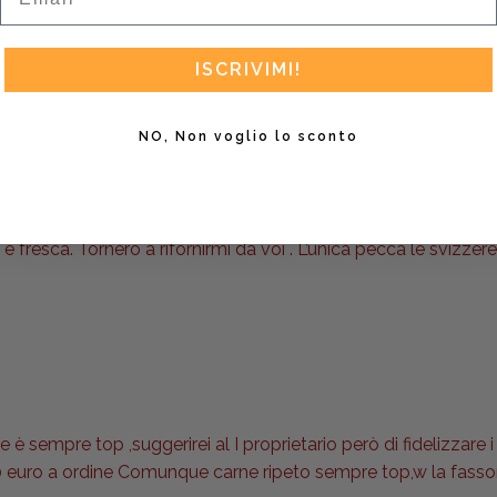
ISCRIVIMI!
 consiglio vivamente
NO, Non voglio lo sconto
 fresca. Tornerò a rifornirmi da voi . L’unica pecca le svizzere
è sempre top ,suggerirei al I proprietario però di fidelizzare i 
 euro a ordine Comunque carne ripeto sempre top,w la fasson