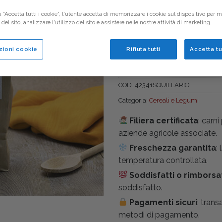
4,60
€
 “Accetta tutti i cookie”, l'utente accetta di memorizzare i cookie sul dispositivo per mi
el sito, analizzare l'utilizzo del sito e assistere nelle nostre attività di marketing.
Fagioli Borlotti disidratati i
zioni cookie
Rifiuta tutti
Accetta tu
Fagioli Borlotti gr500 quanti
COD:
42341SQUILLARIO
Categoria:
Cereali e Legumi
Filiera certificata
: carn
aziende agricole associate.
Freschezza garantita
:
temperatura controllata.
Soddisfatti o rimborsa
soddisfatto.
Pagamenti sicuri
: trans
metodi di pagamento.