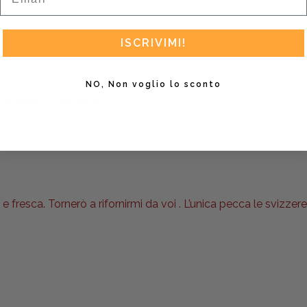
ISCRIVIMI!
NO, Non voglio lo sconto
 consiglio vivamente
 fresca. Tornerò a rifornirmi da voi . L’unica pecca le svizzere