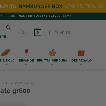
BOX
NEW EDITION (PANE BURGER IN OMAGG
INFO: 0171-946724
|
PAESI CONFINANTI)
AIUTO
0
TTE
NE, DOLCI
BEVANDE
FRUTTA, VERDURA
IDEE REGALO
FRUTTA SCIROPPATA
pate gr600