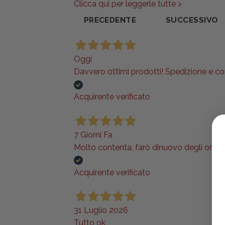
Clicca qui per leggerle tutte >
PRECEDENTE
SUCCESSIVO
Oggi
Davvero ottimi prodotti! Spedizione e co
Acquirente verificato
7 Giorni Fa
Molto contenta, farò dinuovo degli ordini..
Acquirente verificato
31 Luglio 2026
Tutto ok