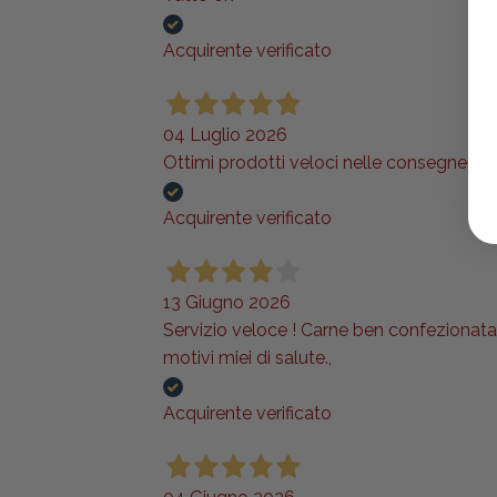
Acquirente verificato
04 Luglio 2026
Ottimi prodotti veloci nelle consegne lo
Acquirente verificato
13 Giugno 2026
Servizio veloce ! Carne ben confezionata e
motivi miei di salute.,
Acquirente verificato