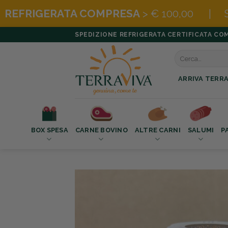
RESA
> € 100,00 | SCOPRI
LE BOX SUPE
Salta
SPEDIZIONE REFRIGERATA CERTIFICATA COMPR
ai
Cerca:
contenuti
ARRIVA TERRA
BOX SPESA
CARNE BOVINO
ALTRE CARNI
SALUMI
P