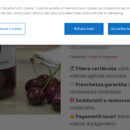
7,40
€
 “Accetta tutti i cookie”, l'utente accetta di memorizzare i cookie sul dispositivo per mi
el sito, analizzare l'utilizzo del sito e assistere nelle nostre attività di marketing.
Ciliegie ottenute esclusivam
canna.
zioni cookie
Rifiuta tutti
Accetta tu
Non disponibile
COD:
28181TERRAVIVA
Categoria:
Frutta Sciroppata
Filiera certificata
: carn
aziende agricole associate.
Freschezza garantita
:
temperatura controllata.
Soddisfatti o rimborsa
soddisfatto.
Pagamenti sicuri
: trans
metodi di pagamento.