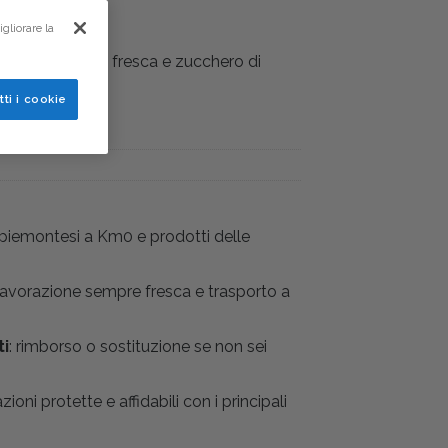
gliorare la
ente con frutta fresca e zucchero di
tti i cookie
i piemontesi a Km0 e prodotti delle
 lavorazione sempre fresca e trasporto a
ti
: rimborso o sostituzione se non sei
azioni protette e affidabili con i principali