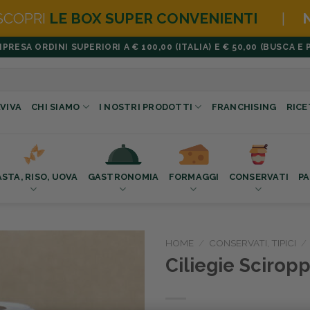
R CONVENIENTI
|
NOVITÀ
HAMBURGER 
ESA ORDINI SUPERIORI A € 100,00 (ITALIA) E € 50,00 (BUSCA E 
VIVA
CHI SIAMO
I NOSTRI PRODOTTI
FRANCHISING
RICE
ASTA, RISO, UOVA
GASTRONOMIA
FORMAGGI
CONSERVATI
PA
HOME
/
CONSERVATI, TIPICI
/
Ciliegie Scirop