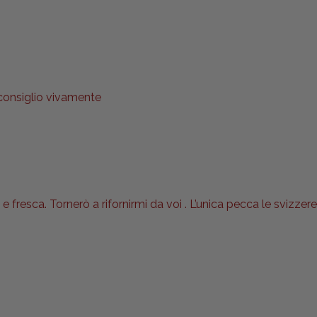
 consiglio vivamente
 fresca. Tornerò a rifornirmi da voi . L’unica pecca le svizzere