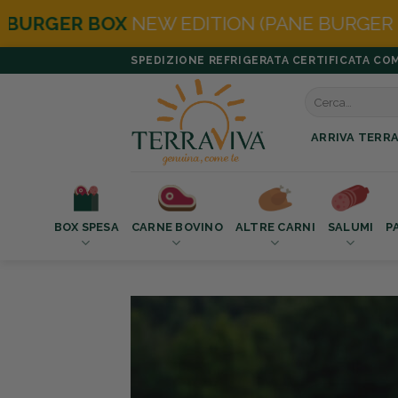
W EDITION (PANE BURGER IN OMAGGIO)
Salta
SPEDIZIONE REFRIGERATA CERTIFICATA COMPR
ai
Cerca:
contenuti
ARRIVA TERRA
BOX SPESA
CARNE BOVINO
ALTRE CARNI
SALUMI
P